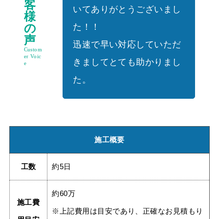
客
いてありがとうございまし
様
の
た！！
声
迅速で早い対応していただ
Custom
er Voic
きましてとても助かりまし
e
た。
施工概要
工数
約5日
約60万
施工費
※上記費用は目安であり、正確なお見積もり